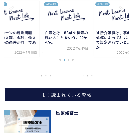
の1問
今日の1問
今日の1問
宅ローンの総返済額
白寿とは、88歳の長寿の
通所介護費は、事業
、借入額、金利、借入
祝いのことをいう。〇か
規模によって2つに
間等の条件が同一であ
×か。
て設定されている。
.
か...
2022年6月9日
2022年7月10日
2022年3
よく読まれている資格
1
医療経営士