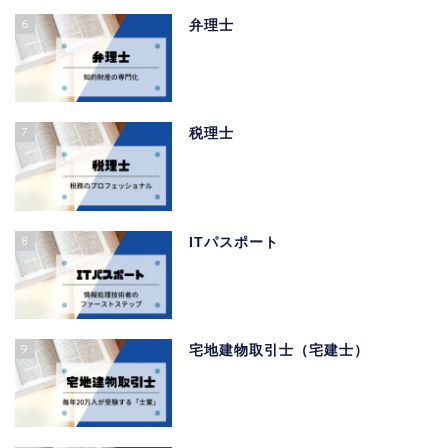
6
弁理士
7
税理士
8
ITパスポート
9
宅地建物取引士（宅建士）