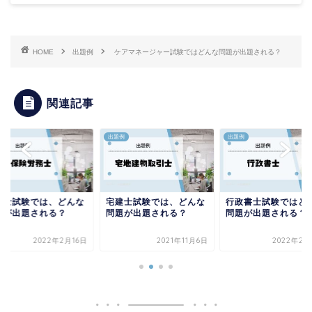
HOME
出題例
ケアマネージャー試験ではどんな問題が出題される？
関連記事
例
出題例
出題例
労士試験では、どんな
宅建士試験では、どんな
行政書士試験ではど
題が出題される？
問題が出題される？
問題が出題される？
2022年2月16日
2021年11月6日
2022年2月