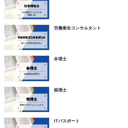
5
労働衛生コンサルタント
6
弁理士
7
税理士
8
ITパスポート