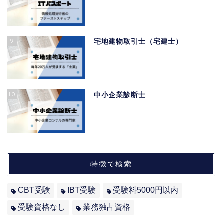
9
宅地建物取引士（宅建士）
10
中小企業診断士
特徴で検索
CBT受験
IBT受験
受験料5000円以内
受験資格なし
業務独占資格