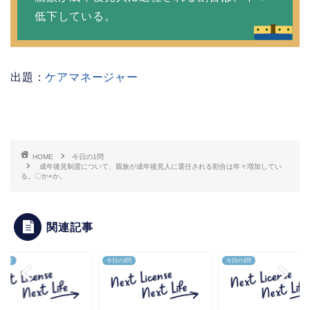
低下している。
出題：
ケアマネージャー
HOME
今日の1問
成年後見制度について、親族が成年後見人に選任される割合は年々増加してい
る。〇か×か。
関連記事
の1問
今日の1問
今日の1問