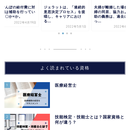
会けんぽの給付費に対
ジェラットは、「連続的
夫婦が離婚した場合
、国は補助を行ってい
意思決定プロセス」を提
婦の同居、協力およ
い。〇か×か。
唱し、キャリアにおけ
助の義務は、過去に
る...
っ...
2022年4月19日
2022年5月1日
2022年6月
よく読まれている資格
1
医療経営士
2
技能検定・技能士とは？国家資格と
何が違う？