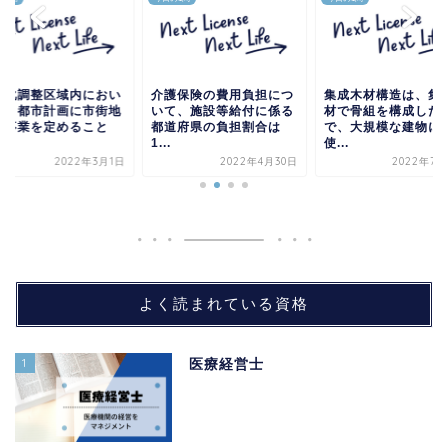
街化調整区域内におい
介護保険の費用負担につ
集成木材構造は、集
は、都市計画に市街地
いて、施設等給付に係る
材で骨組を構成した
発事業を定めること
都道府県の負担割合は
で、大規模な建物に
.
1...
使...
2022年3月1日
2022年4月30日
2022年7月
よく読まれている資格
1
医療経営士