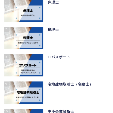
6
弁理士
7
税理士
8
ITパスポート
9
宅地建物取引士（宅建士）
10
中小企業診断士