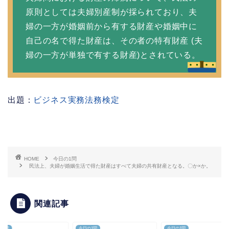
原則としては夫婦別産制が採られており、夫
婦の一方が婚姻前から有する財産や婚姻中に
自己の名で得た財産は、その者の特有財産 (夫
婦の一方が単独で有する財産)とされている。
出題：
ビジネス実務法務検定
HOME
今日の1問
民法上、夫婦が婚姻生活で得た財産はすべて夫婦の共有財産となる。〇か×か。
関連記事
の1問
今日の1問
今日の1問